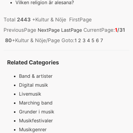
Vilken religion är alesana?
Total
2443
+Kultur & Nöje FirstPage
PreviousPage
NextPage
LastPage
CurrentPage:
1
/31
80
+Kultur & Nöje/Page Goto:
1
2
3
4
5
6
7
Related Categories
Band & artister
Digital musik
Livemusik
Marching band
Grunder i musik
Musikfestivaler
Musikgenrer